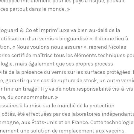
veloppée initialement pour les pays à risque, pouvait
ices partout dans le monde. »
Bioguard & Co et Imprim’Luxe va bien au-delà de la
utilisation d’un vernis « bioguardisé ». Il donne lieu à
ation. « Nous voulons nous assurer », reprend Nicolas
prise certifiée maîtrise tous les éléments techniques po
hnologie, mais également que ses propres process
vité de la présence du vernis sur les surfaces protégées. I
, garantir qu’en cas de rupture de stock, un autre verni
r finir un tirage ! Il y va de notre responsabilité vis-à-vis
 fine, du consommateur. »
essaires à la mise sur le marché de la protection
s côtés, été effectuées par des laboratoires indépendant
emagne, aux États-Unis et en France. Cette technologie
nement une solution de remplacement aux vaccins.