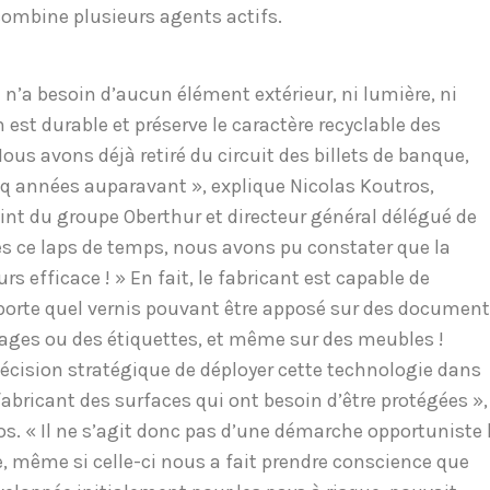
ombine plusieurs agents actifs.
le n’a besoin d’aucun élément extérieur, ni lumière, ni
 est durable et préserve le caractère recyclable des
Nous avons déjà retiré du circuit des billets de banque,
nq années auparavant », explique Nicolas Koutros,
oint du groupe Oberthur et directeur général délégué de
s ce laps de temps, nous avons pu constater que la
rs efficace ! » En fait, le fabricant est capable de
porte quel vernis pouvant être apposé sur des documen
ages ou des étiquettes, et même sur des meubles !
décision stratégique de déployer cette technologie dans
fabricant des surfaces qui ont besoin d’être protégées »,
s. « Il ne s’agit donc pas d’une démarche opportuniste 
 même si celle-ci nous a fait prendre conscience que