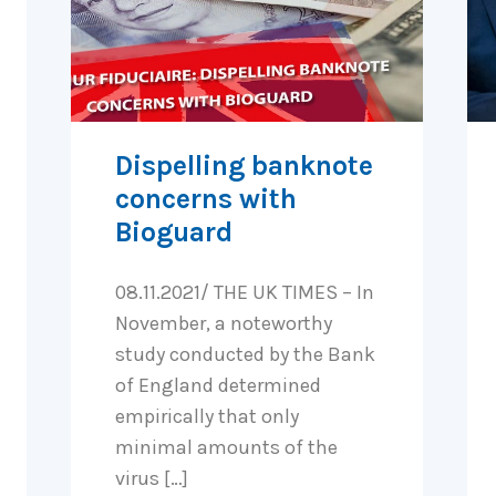
Dispelling banknote
concerns with
Bioguard
08.11.2021/ THE UK TIMES – In
November, a noteworthy
study conducted by the Bank
of England determined
empirically that only
minimal amounts of the
virus […]