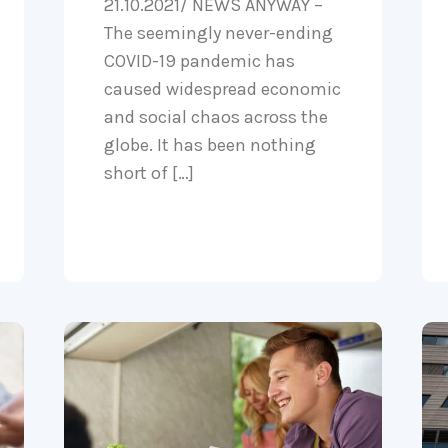
21.10.2021/ NEWS ANYWAY –
The seemingly never-ending
COVID-19 pandemic has
caused widespread economic
and social chaos across the
globe. It has been nothing
short of […]